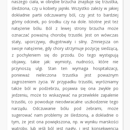
naszego ciała, w obrębie brzucha znajduje się trzustka,
śledziona, czy u kobiety jajniki. Wszystko zależy w jakiej
dokładnie partii odczuwamy ból, czy jest to bardziej
górny odcinek, po środku czy na dole. Istotne jest też
natężenie bólu. Ból z lewej strony brzucha może
oznaczać poważną chorobę trzustki. Jest on wówczas
stały, uporczywy, długotrwały i silny. Zmniejsza on
swoje natężenie, gdy chory utrzymuje pozycję siedzącą,
z pochyleniem się do przodu. Do tego występują
objawy, takie jak: wymioty, nudności, które nie
przynoszą ulgi. Stan ten wymaga hospitalizacji,
ponieważ nieleczona trzustka jest poważnym
zagrożeniem życia. W przypadku trzustki, wyróżniamy
także ból w podżebrzu, pojawia się ona zwykle po
jedzeniu, może to wskazywać na przewlekłe zapalenie
trzustki, co powoduje nieodwracalne uszkodzenie tego
narządu. Odczuwanie bólu pod żebrami, może
sugerować nam problemy ze śledzioną, a dokładnie o
tym, że jest ona powiększona, np. w wyniku marskości
wątroby, lub jeśli ból jest nagły, i jest konsekwencją